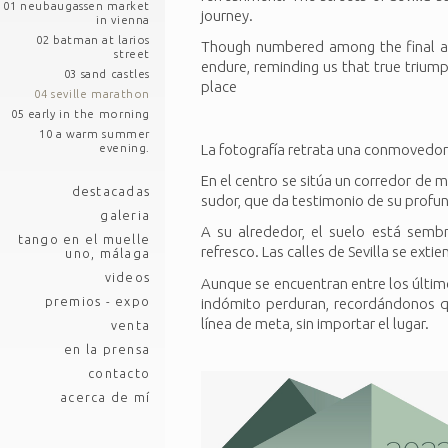
01 neubaugassen market
journey.
in vienna
02 batman at larios
Though numbered among the final arr
street
endure, reminding us that true triumph 
03 sand castles
place
04 seville marathon
05 early in the morning
10 a warm summer
La fotografía retrata una conmovedor
evening.
En el centro se sitúa un corredor de 
destacadas
sudor, que da testimonio de su profu
galeria
A su alrededor, el suelo está semb
tango en el muelle
refresco. Las calles de Sevilla se ext
uno, málaga
videos
Aunque se encuentran entre los último
premios - expo
indómito perduran, recordándonos qu
línea de meta, sin importar el lugar.
venta
en la prensa
contacto
acerca de mí