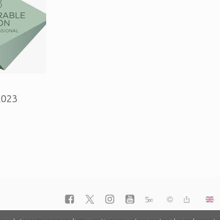
2023
5
∞