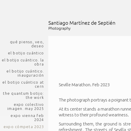
qué pienso, veo,
deseo
el botijo cuántico
el botijo cuántico. la
obra
el botijo cuántico.
inauguración
el botijo cuántico at
Seville Marathon. Feb 2023
cern
the quantum botijo:
the work
The photograph portrays a poignant t
expo colectivo
At its center stands a marathon runne
imagen. may 2025
witness to their profound weariness.
expo vienna feb
2024
Surrounding them, the ground is str
expo cómpeta 2023
refreshment. The streets of Sevilla s