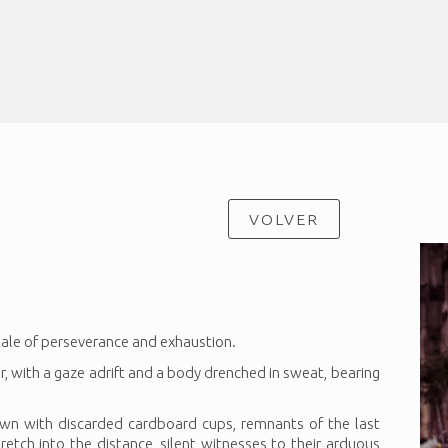
VOLVER
ale of perseverance and exhaustion.
r, with a gaze adrift and a body drenched in sweat, bearing
ewn with discarded cardboard cups, remnants of the last
tretch into the distance, silent witnesses to their arduous